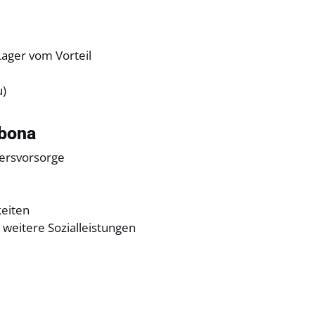
Lager vom Vorteil
u)
sbona
tersvorsorge
keiten
weitere Sozialleistungen