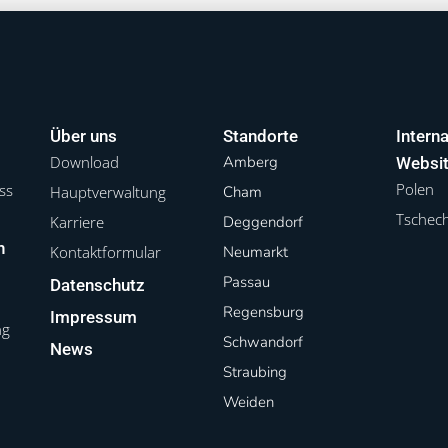
Über uns
Standorte
Interna
Download
Amberg
Websi
Polen
ss
Hauptverwaltung
Cham
Tschec
g
Karriere
Deggendorf
n
Kontaktformular
Neumarkt
Passau
Datenschutz
Regensburg
Impressum
ng
Schwandorf
News
Straubing
Weiden