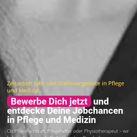
Zeitarbeit Jobs und Stellenangebote in Pflege
und Medizin
Bewerbe Dich jetzt
und
entdecke Deine Jobchancen
in Pflege und Medizin
Ob Pflegefachkraft, Pflegehelfer oder Physiotherapeut – wir