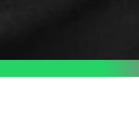
f WhatsApp! ✌️✨
Du hast Fragen? Schreib mit unseren Sta
Deine Expertise für eine
bessere Gesundheit
Bei Ratisbona Zeitarbeit findest Du attraktive
Jobmöglichkeiten im Bereich Pflege und Medizin für Fach-
und Führungskräfte und die, die es noch werden möchten.