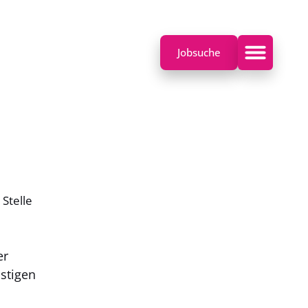
Jobsuche
Stelle
er
istigen