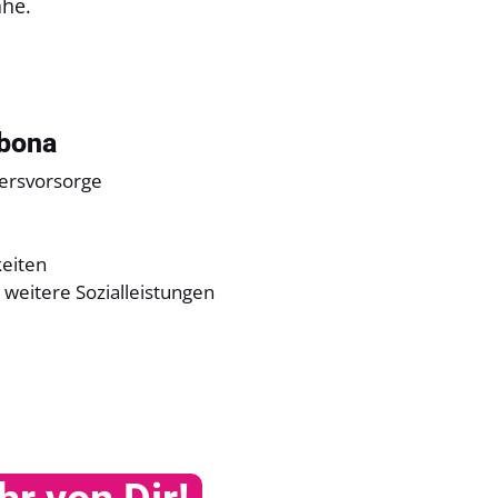
ähe.
sbona
tersvorsorge
keiten
weitere Sozialleistungen