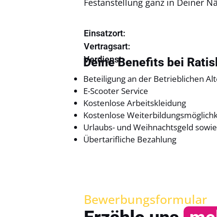
Festanstellung ganz in Deiner N
Einsatzort:
Vertragsart:
Verdienst:
Deine Benefits bei Rati
Beteiligung an der Betrieblichen Al
E-Scooter Service
Kostenlose Arbeitskleidung
Kostenlose Weiterbildungsmöglich
Urlaubs- und Weihnachtsgeld sowie 
Übertarifliche Bezahlung
Bewerbungsformular