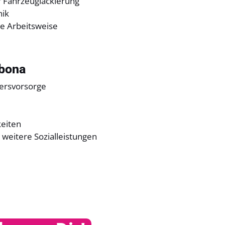
r Fahrzeuglackierung
nik
he Arbeitsweise
sbona
tersvorsorge
keiten
weitere Sozialleistungen