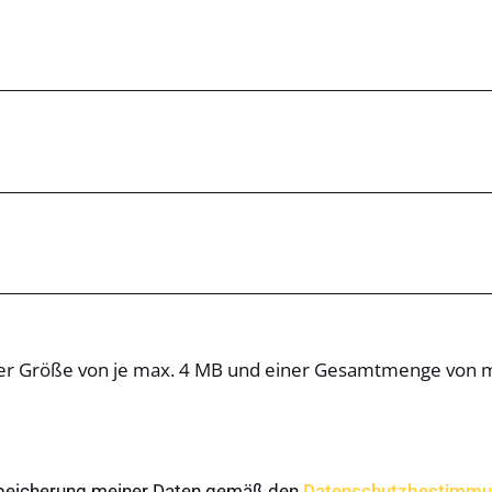
iner Größe von je max. 4 MB und einer Gesamtmenge von
 Speicherung meiner Daten gemäß den
Datenschutzbestimm