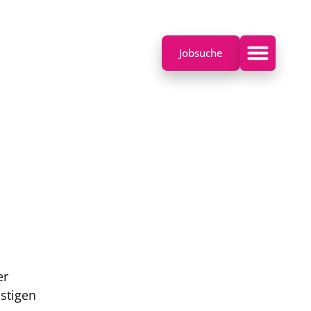
Jobsuche
er
istigen