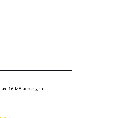
 max. 16 MB anhängen.
ungen
.