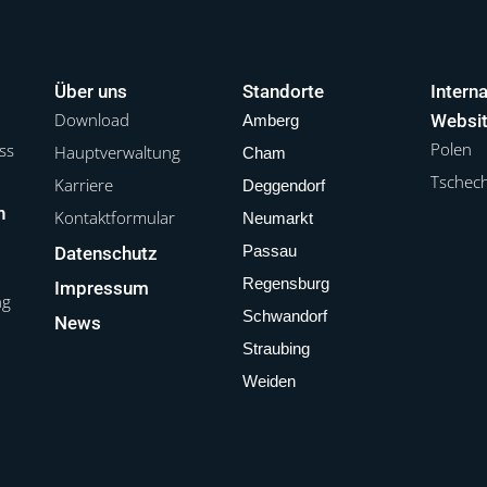
Über uns
Standorte
Interna
Download
Websi
Amberg
Polen
ss
Hauptverwaltung
Cham
Tschec
g
Karriere
Deggendorf
n
Kontaktformular
Neumarkt
Passau
Datenschutz
Regensburg
Impressum
ng
Schwandorf
News
Straubing
Weiden